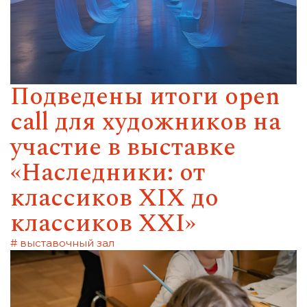
Подведены итоги open
call для художников на
участие в выставке
«Наследники: от
классиков XIX до
классиков XXI»
# выставочный зал