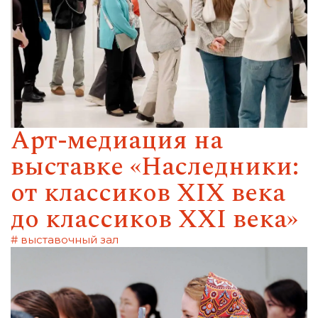
Арт-медиация на
выставке «Наследники:
от классиков XIX века
до классиков XXI века»
# выставочный зал