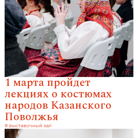
1 марта пройдет
лекциях о костюмах
народов Казанского
Поволжья
# выставочный зал